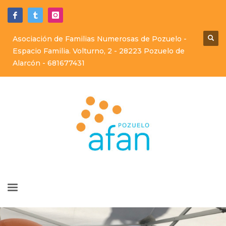
Asociación de Familias Numerosas de Pozuelo -
Espacio Familia. Volturno, 2 - 28223 Pozuelo de
Alarcón -
681677431