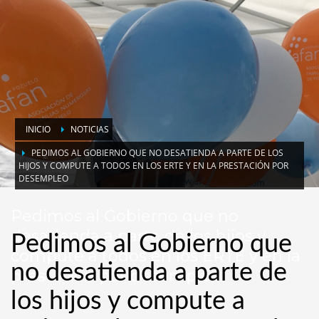
INICIO
NOTICIAS
PEDIMOS AL GOBIERNO QUE NO DESATIENDA A PARTE DE LOS
HIJOS Y COMPUTE A TODOS EN LOS ERTE Y EN LA PRESTACIÓN POR
DESEMPLEO
Pedimos al Gobierno que no
desatienda a parte de los hijos y
Pedimos al Gobierno que
compute a todos en los ERTE y en la
no desatienda a parte de
prestación por desempleo
los hijos y compute a