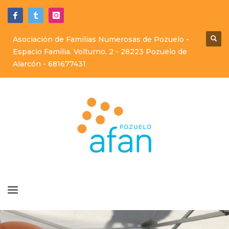
Asociación de Familias Numerosas de Pozuelo -
Espacio Familia. Volturno, 2 - 28223 Pozuelo de
Alarcón -
681677431