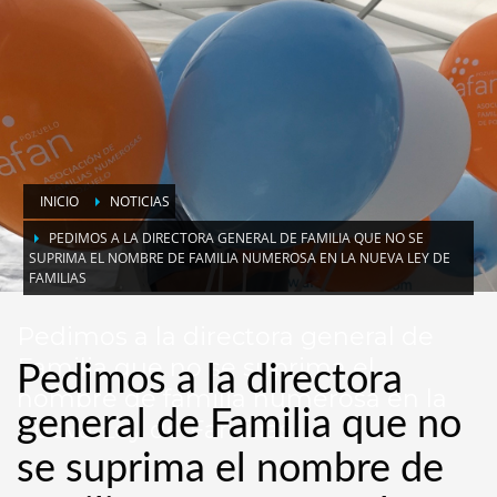
INICIO
NOTICIAS
PEDIMOS A LA DIRECTORA GENERAL DE FAMILIA QUE NO SE
SUPRIMA EL NOMBRE DE FAMILIA NUMEROSA EN LA NUEVA LEY DE
FAMILIAS
Pedimos a la directora general de
Familia que no se suprima el
Pedimos a la directora
nombre de familia numerosa en la
general de Familia que no
nueva Ley de Familias
se suprima el nombre de