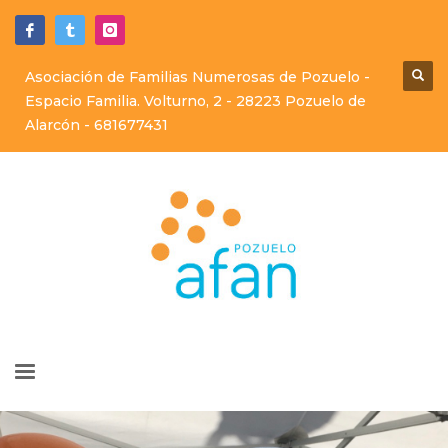
Asociación de Familias Numerosas de Pozuelo -
Espacio Familia. Volturno, 2 - 28223 Pozuelo de
Alarcón -
681677431