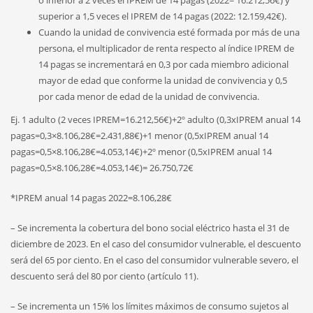
o inferior a 2 veces el IPREM de 14 pagas (2022= 16.212,56€) y
superior a 1,5 veces el IPREM de 14 pagas (2022: 12.159,42€).
Cuando la unidad de convivencia esté formada por más de una
persona, el multiplicador de renta respecto al índice IPREM de
14 pagas se incrementará en 0,3 por cada miembro adicional
mayor de edad que conforme la unidad de convivencia y 0,5
por cada menor de edad de la unidad de convivencia.
Ej. 1 adulto (2 veces IPREM=16.212,56€)+2º adulto (0,3xIPREM anual 14
pagas=0,3×8.106,28€=2.431,88€)+1 menor (0,5xIPREM anual 14
pagas=0,5×8.106,28€=4.053,14€)+2º menor (0,5xIPREM anual 14
pagas=0,5×8.106,28€=4.053,14€)= 26.750,72€
*IPREM anual 14 pagas 2022=8.106,28€
– Se incrementa la cobertura del bono social eléctrico hasta el 31 de
diciembre de 2023. En el caso del consumidor vulnerable, el descuento
será del 65 por ciento. En el caso del consumidor vulnerable severo, el
descuento será del 80 por ciento (artículo 11).
– Se incrementa un 15% los límites máximos de consumo sujetos al