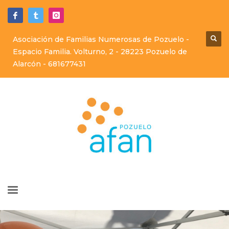
Asociación de Familias Numerosas de Pozuelo -
Espacio Familia. Volturno, 2 - 28223 Pozuelo de
Alarcón -
681677431