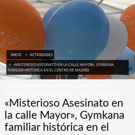
INICIO
ACTIVIDADES
«MISTERIOSO ASESINATO EN LA CALLE MAYOR», GYMKANA
FAMILIAR HISTÓRICA EN EL CENTRO DE MADRID
«Misterioso Asesinato en la calle
Mayor», Gymkana familiar histórica
«Misterioso Asesinato en
en el centro de Madrid
la calle Mayor», Gymkana
familiar histórica en el