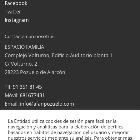
Facebook
Twitter
Instagram
Contacta con nosotros
ESPACIO FAMILIA
Complejo Volturno, Edificio Auditorio planta 1
C/ Volturno, 2
28223 Pozuelo de Alarcón
Tlf:
91 351 81 45
Móvil:
681677431
Email:
info@afanpozuelo.com
La Entidad utiliza cookies de sesión para facilitar la
navegación y analíticas para la elaboración de perfiles
basados en hábitos de navegación del usuario y mejorar
2022 Todos los derechos reservados | La Asociación de Familias
nuestros servicios mediante su análisis. Para obtener más
Numerosas de Pozuelo es una asociación sin ánimo de lucro, inscrita