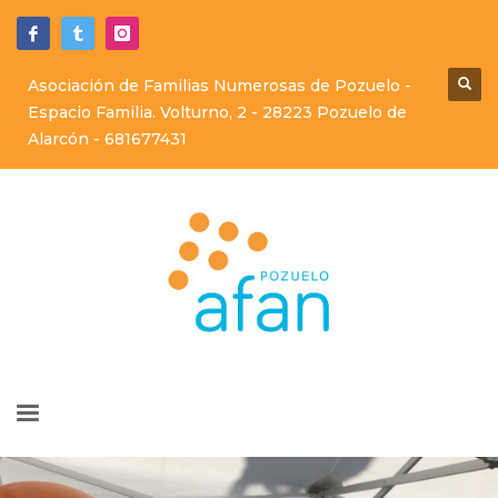
Asociación de Familias Numerosas de Pozuelo -
Espacio Familia. Volturno, 2 - 28223 Pozuelo de
Alarcón -
681677431