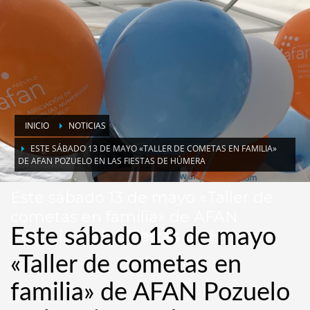
INICIO
NOTICIAS
ESTE SÁBADO 13 DE MAYO «TALLER DE COMETAS EN FAMILIA»
DE AFAN POZUELO EN LAS FIESTAS DE HÚMERA
Este sábado 13 de mayo «Taller de
cometas en familia» de AFAN
Este sábado 13 de mayo
Pozuelo en las Fiestas de Húmera
«Taller de cometas en
familia» de AFAN Pozuelo