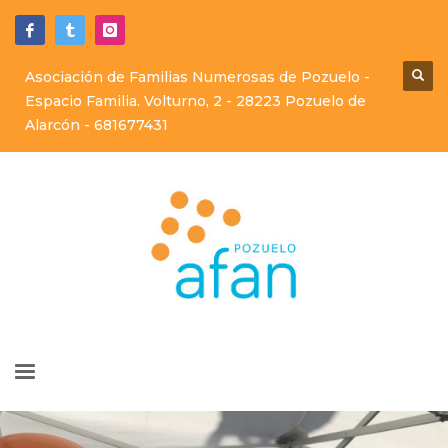
Asociación de Familias Numerosas de Pozuelo -
Espacio Familia. Volturno, 2 - 28223 Pozuelo de
Alarcón -
681677431