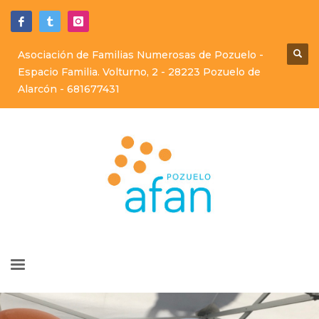
Asociación de Familias Numerosas de Pozuelo -
Espacio Familia. Volturno, 2 - 28223 Pozuelo de
Alarcón -
681677431