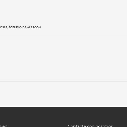
ROSAS
,
POZUELO DE ALARCON
 en:
Contacta con nosotros