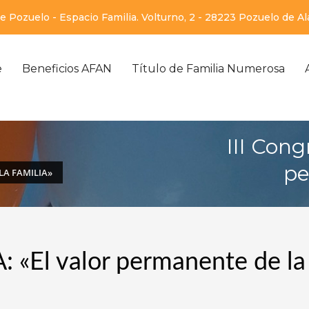
 Pozuelo - Espacio Familia. Volturno, 2 - 28223 Pozuelo de A
e
Beneficios AFAN
Título de Familia Numerosa
III Con
pe
LA FAMILIA»
 «El valor permanente de la