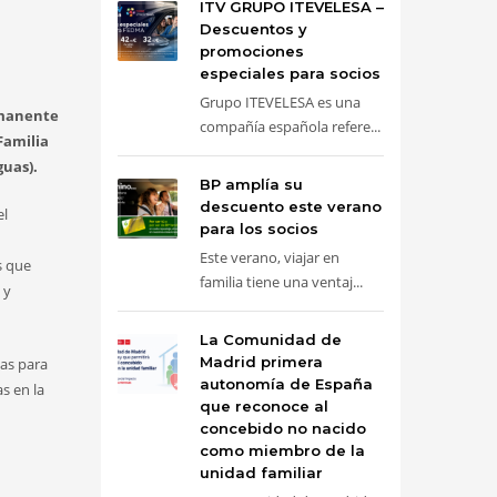
ITV GRUPO ITEVELESA –
Descuentos y
promociones
especiales para socios
Grupo ITEVELESA es una
rmanente
compañía española refere...
Familia
guas).
BP amplía su
descuento este verano
el
para los socios
Este verano, viajar en
s que
familia tiene una ventaj...
 y
La Comunidad de
Madrid primera
ias para
autonomía de España
s en la
que reconoce al
concebido no nacido
como miembro de la
unidad familiar