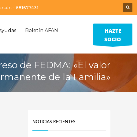
larcón -
681677431
HAZTE
Ayudas
Boletín AFAN
SOCIO
greso de FEDMA: «El valor
rmanente de la Familia»
NOTICIAS RECIENTES