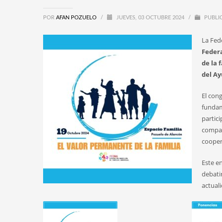
POR
AFAN POZUELO
/
JUEVES, 03 OCTUBRE 2024
/
PUBLI
La Fed
Feder
de la 
del Ay
El cong
fundam
partic
compar
cooper
Este en
debati
actual