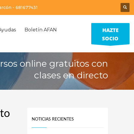
larcón -
681677431
HAZTE
Ayudas
Boletín AFAN
SOCIO
sos online gratuitos con
clases en directo
cto
NOTICIAS RECIENTES