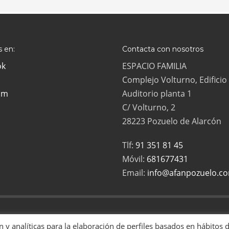
 en:
Contacta con nosotros
ok
ESPACIO FAMILIA
Complejo Volturno, Edificio
am
Auditorio planta 1
C/ Volturno, 2
28223 Pozuelo de Alarcón
Tlf:
91 351 81 45
Móvil:
681677431
Email:
info@afanpozuelo.c
ias Numerosas de Pozuelo es una asociación sin ánimo de lucro, inscrita en
ón y analíticas para la elaboración de perfiles basados en hábitos 