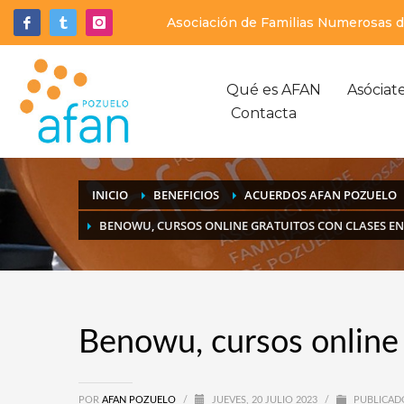
Asociación de Familias Numerosas de
Qué es AFAN
Asóciat
Contacta
INICIO
BENEFICIOS
ACUERDOS AFAN POZUELO
BENOWU, CURSOS ONLINE GRATUITOS CON CLASES EN
Benowu, cursos online 
POR
AFAN POZUELO
/
JUEVES, 20 JULIO 2023
/
PUBLICAD