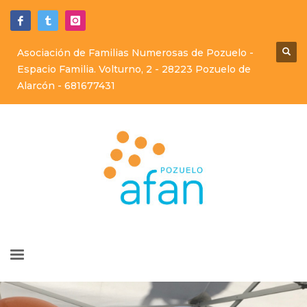
Asociación de Familias Numerosas de Pozuelo -
Espacio Familia. Volturno, 2 - 28223 Pozuelo de
Alarcón -
681677431