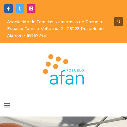
Asociación de Familias Numerosas de Pozuelo -
Espacio Familia. Volturno, 2 - 28223 Pozuelo de
Alarcón -
681677431