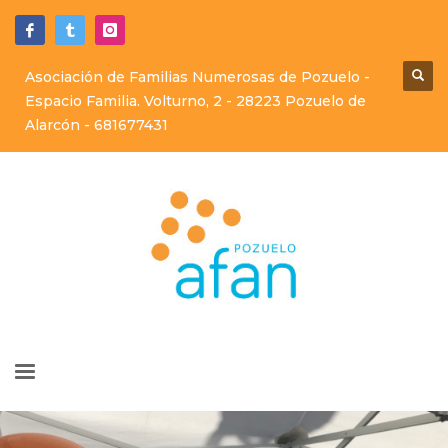
Asociación de Familias Numerosas de Pozuelo -
Espacio Familia. Volturno, 2 - 28223 Pozuelo de
Alarcón -
681677431