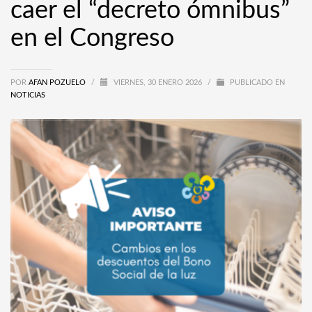
caer el “decreto ómnibus”
en el Congreso
POR
AFAN POZUELO
/
VIERNES, 30 ENERO 2026
/
PUBLICADO EN
NOTICIAS