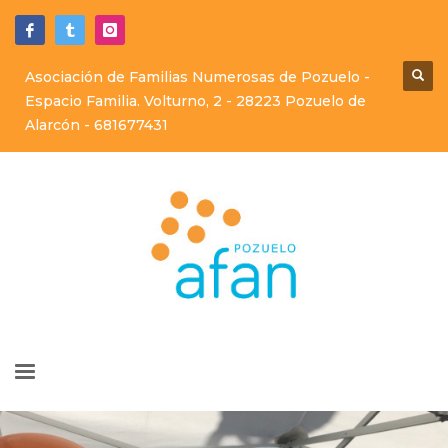
Asociación de Familias Numerosas de Pozuelo -
Espacio Familia. Volturno, 2 - 28223 Pozuelo de
Alarcón -
681677431