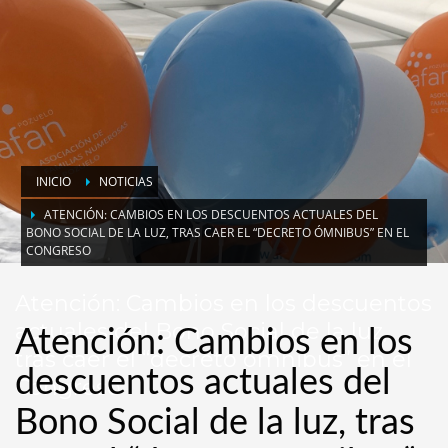
INICIO
NOTICIAS
ATENCIÓN: CAMBIOS EN LOS DESCUENTOS ACTUALES DEL
BONO SOCIAL DE LA LUZ, TRAS CAER EL “DECRETO ÓMNIBUS” EN EL
CONGRESO
Atención: Cambios en los descuentos
actuales del Bono Social de la luz,
Atención: Cambios en los
tras caer el “decreto ómnibus” en el
descuentos actuales del
Congreso
Bono Social de la luz, tras