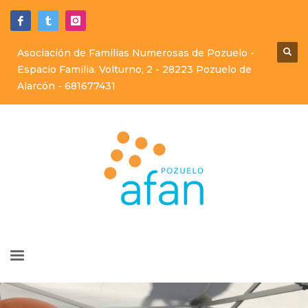
Asociación de Familias Numerosas de Pozuelo -
Espacio Familia. Volturno, 2 - 28223 Pozuelo de
Alarcón -
681677431