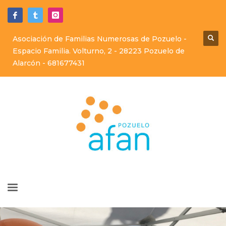
Asociación de Familias Numerosas de Pozuelo -
Espacio Familia. Volturno, 2 - 28223 Pozuelo de
Alarcón -
681677431