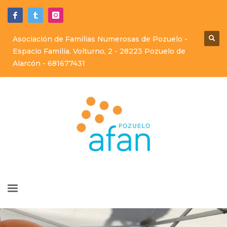
Asociación de Familias Numerosas de Pozuelo -
Espacio Familia. Volturno, 2 - 28223 Pozuelo de
Alarcón -
681677431