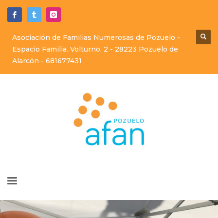
Asociación de Familias Numerosas de Pozuelo -
Espacio Familia. Volturno, 2 - 28223 Pozuelo de
Alarcón -
681677431