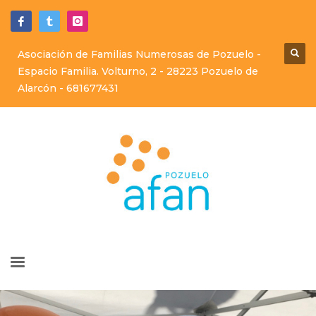
Asociación de Familias Numerosas de Pozuelo -
Espacio Familia. Volturno, 2 - 28223 Pozuelo de
Alarcón -
681677431