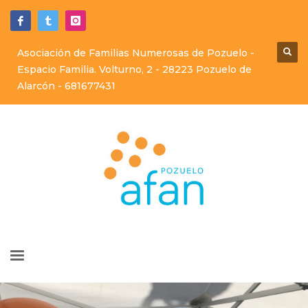
Asociación de Familias Numerosas de Pozuelo -
Espacio Familia. Volturno, 2 - 28223 Pozuelo de
Alarcón -
681677431