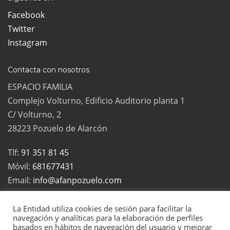
Facebook
Twitter
Instagram
Contacta con nosotros
ESPACIO FAMILIA
Complejo Volturno, Edificio Auditorio planta 1
C/ Volturno, 2
28223 Pozuelo de Alarcón
Tlf:
91 351 81 45
Móvil:
681677431
Email:
info@afanpozuelo.com
La Entidad utiliza cookies de sesión para facilitar la
navegación y analíticas para la elaboración de perfiles
basados en hábitos de navegación del usuario y mejorar
2022 Todos los derechos reservados | La Asociación de Familias