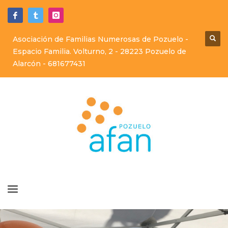
Asociación de Familias Numerosas de Pozuelo -
Espacio Familia. Volturno, 2 - 28223 Pozuelo de
Alarcón -
681677431