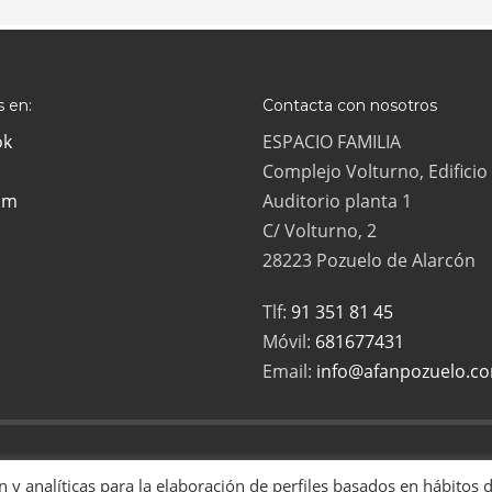
 en:
Contacta con nosotros
ok
ESPACIO FAMILIA
Complejo Volturno, Edificio
am
Auditorio planta 1
C/ Volturno, 2
28223 Pozuelo de Alarcón
Tlf:
91 351 81 45
Móvil:
681677431
Email:
info@afanpozuelo.c
ias Numerosas de Pozuelo es una asociación sin ánimo de lucro, inscrita en
ón y analíticas para la elaboración de perfiles basados en hábitos 