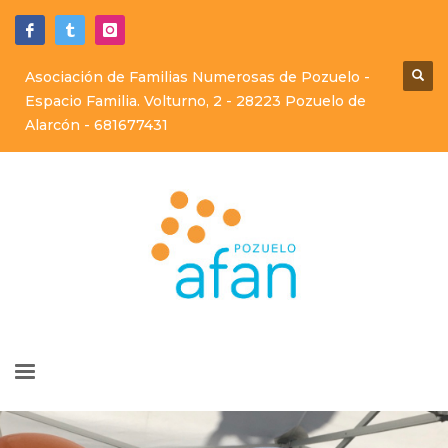
Asociación de Familias Numerosas de Pozuelo -
Espacio Familia. Volturno, 2 - 28223 Pozuelo de
Alarcón -
681677431