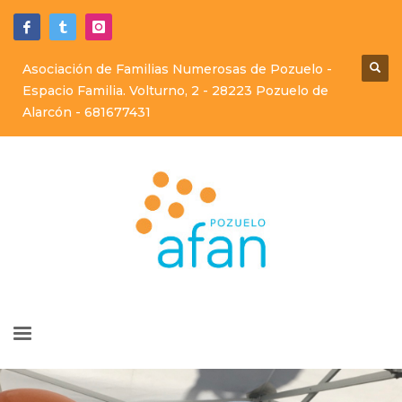
Asociación de Familias Numerosas de Pozuelo -
Espacio Familia. Volturno, 2 - 28223 Pozuelo de
Alarcón -
681677431