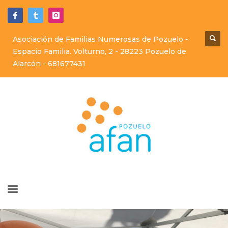
Asociación de Familias Numerosas de Pozuelo -
Espacio Familia. Volturno, 2 - 28223 Pozuelo de
Alarcón -
681677431