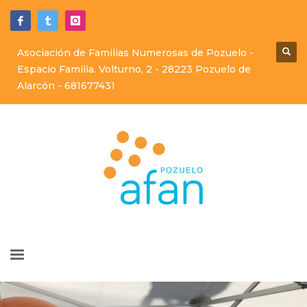
Asociación de Familias Numerosas de Pozuelo -
Espacio Familia. Volturno, 2 - 28223 Pozuelo de
Alarcón -
681677431