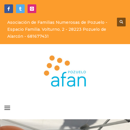
Asociación de Familias Numerosas de Pozuelo -
Espacio Familia. Volturno, 2 - 28223 Pozuelo de
Alarcón -
681677431