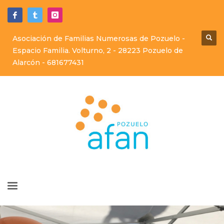
Asociación de Familias Numerosas de Pozuelo -
Espacio Familia. Volturno, 2 - 28223 Pozuelo de
Alarcón -
681677431