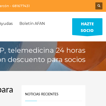
larcón -
681677431
HAZTE
Ayudas
Boletín AFAN
SOCIO
P, telemedicina 24 horas
on descuento para socios
para
NOTICIAS RECIENTES