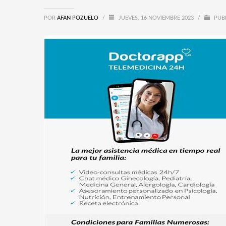
POR
AFAN POZUELO
/
JUEVES, 16 NOVIEMBRE 2023
/
PUB