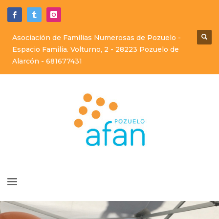
Asociación de Familias Numerosas de Pozuelo -
Espacio Familia. Volturno, 2 - 28223 Pozuelo de
Alarcón -
681677431