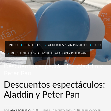
INICIO
BENEFICIOS
ACUERDOS AFAN POZUELO
OCIO
DESCUENTOS ESPECTÁCULOS: ALADDIN Y PETER PAN
Descuentos espectáculos: Aladdin y
Peter Pan
Descuentos espectáculos:
Aladdin y Peter Pan
POR
AFAN POZUELO
/
JUEVES, 10 MARZO 2022
/
PUBLICADO EN