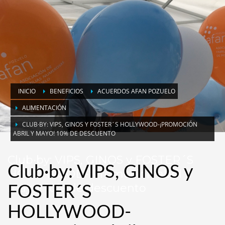
INICIO
BENEFICIOS
ACUERDOS AFAN POZUELO
ALIMENTACIÓN
CLUB·BY: VIPS, GINOS Y FOSTER´S HOLLYWOOD-¡PROMOCIÓN
ABRIL Y MAYO! 10% DE DESCUENTO
Club·by: VIPS, GINOS y FOSTER´S
Club·by: VIPS, GINOS y
HOLLYWOOD-¡Promoción abril y
mayo! 10% de descuento
FOSTER´S
HOLLYWOOD-