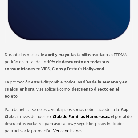
Durante los meses de
abril y mayo
, las familias asociadas a FEDMA
podrán disfrutar de un
10% de descuento en todas sus
consumiciones
en
VIPS, Ginos y Foster’s Hollywood
.
La promoción estará disponible
todos los días de la semana y en
cualquier hora
, y se aplicará como
descuento directo en el
boleto
.
Para beneficiarse de esta ventaja, los socios deben acceder a la
App
Club
a través de nuestro
Club de Familias Numerosas
, el portal de
descuentos exclusivo para asociados, y seguir los pasos indicados
para activar la promoción.
Ver condiciones