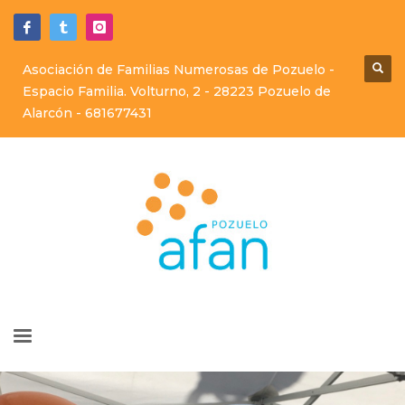
Asociación de Familias Numerosas de Pozuelo -
Espacio Familia. Volturno, 2 - 28223 Pozuelo de
Alarcón -
681677431