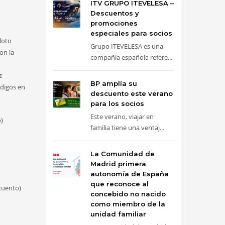
ITV GRUPO ITEVELESA –
Descuentos y
promociones
especiales para socios
loto
Grupo ITEVELESA es una
on la
compañía española refere...
z
BP amplía su
ódigos en
descuento este verano
para los socios
Este verano, viajar en
)
familia tiene una ventaj...
La Comunidad de
Madrid primera
autonomía de España
que reconoce al
cuento)
concebido no nacido
como miembro de la
unidad familiar