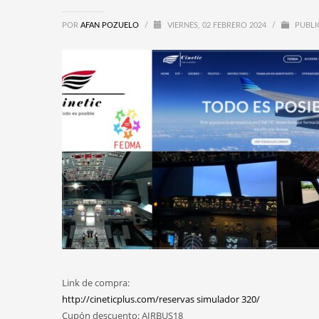
POR
AFAN POZUELO
/
VIERNES, 02 FEBRERO 2024
/
PUBLI
Link de compra:
http://cineticplus.com/reservas simulador 320/
Cupón descuento: AIRBUS18