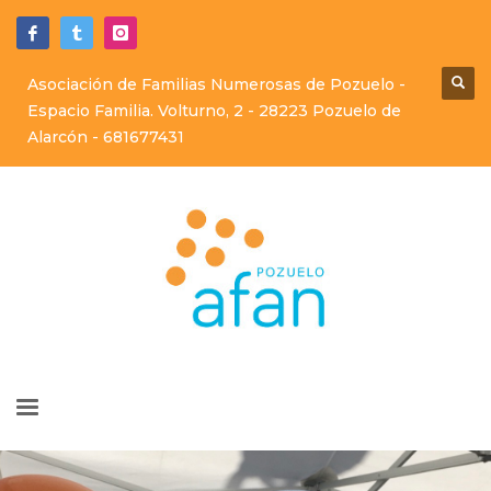
Asociación de Familias Numerosas de Pozuelo -
Espacio Familia. Volturno, 2 - 28223 Pozuelo de
Alarcón -
681677431