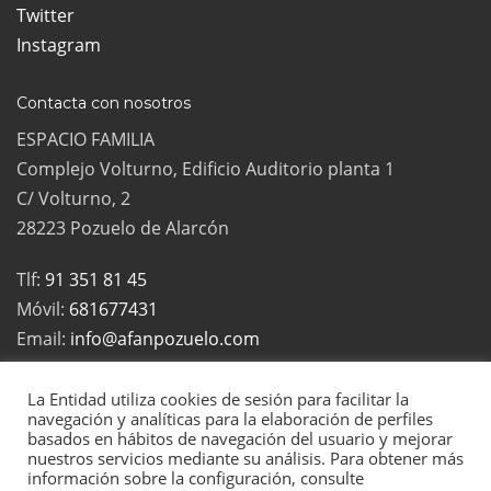
Twitter
Instagram
Contacta con nosotros
ESPACIO FAMILIA
Complejo Volturno, Edificio Auditorio planta 1
C/ Volturno, 2
28223 Pozuelo de Alarcón
Tlf:
91 351 81 45
Móvil:
681677431
Email:
info@afanpozuelo.com
La Entidad utiliza cookies de sesión para facilitar la
navegación y analíticas para la elaboración de perfiles
basados en hábitos de navegación del usuario y mejorar
2022 Todos los derechos reservados | La Asociación de Familias
nuestros servicios mediante su análisis. Para obtener más
Numerosas de Pozuelo es una asociación sin ánimo de lucro, inscrita
información sobre la configuración, consulte
en el registro de Asociaciones de la Comunidad de Madrid con