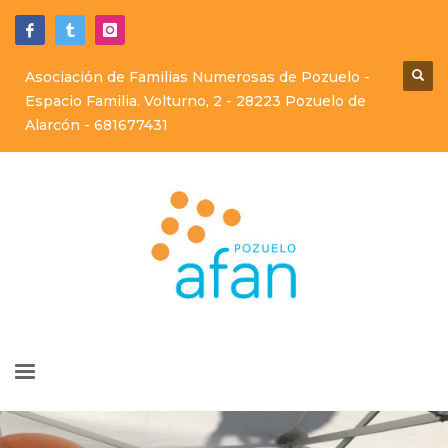
Asociación de Familias Numerosas de Pozuelo -
Espacio Familia. Volturno, 2 - 28223 Pozuelo de
Alarcón -
681677431