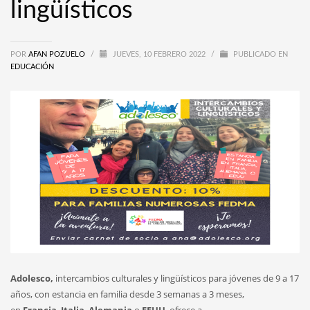
lingüísticos
POR
AFAN POZUELO
/
JUEVES, 10 FEBRERO 2022
/
PUBLICADO EN
EDUCACIÓN
Adolesco,
intercambios culturales y lingüísticos para jóvenes de 9 a 17
años, con estancia en familia desde 3 semanas a 3 meses,
en
Francia
,
Italia
,
Alemania
o
EEUU
, ofrece a