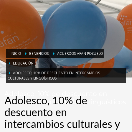
INICIO
BENEFICIOS
ACUERDOS AFAN POZUELO
EDUCACIÓN
ADOLESCO, 10% DE DESCUENTO EN INTERCAMBIOS
CULTURALES Y LINGÜÍSTICOS
Adolesco, 10% de descuento en
Adolesco, 10% de
intercambios culturales y lingüísticos
descuento en
intercambios culturales y