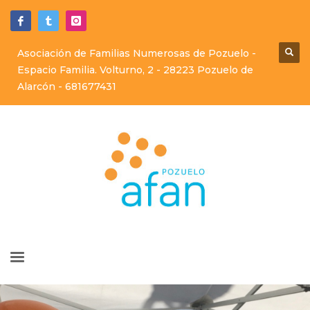
Asociación de Familias Numerosas de Pozuelo -
Espacio Familia. Volturno, 2 - 28223 Pozuelo de
Alarcón -
681677431