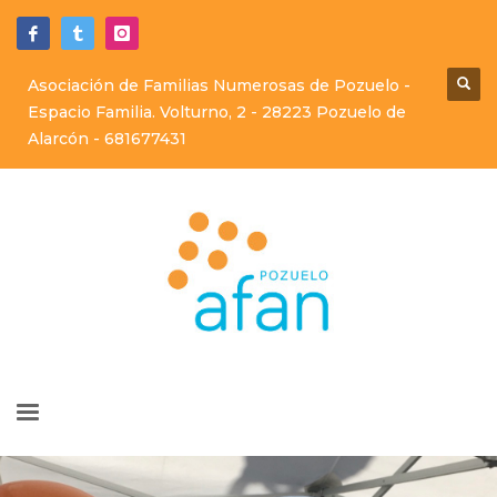
Asociación de Familias Numerosas de Pozuelo -
Espacio Familia. Volturno, 2 - 28223 Pozuelo de
Alarcón -
681677431