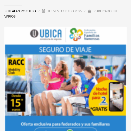
POR
AFAN POZUELO
/
JUEVES, 17 JULIO 2025
/
PUBLICADO EN
VARIOS