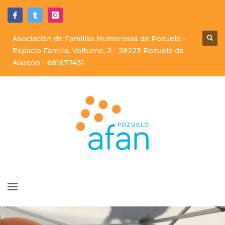
Asociación de Familias Numerosas de Pozuelo -
Espacio Familia. Volturno, 2 - 28223 Pozuelo de
Alarcón -
681677431