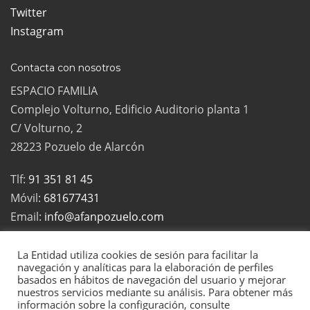
Twitter
Instagram
Contacta con nosotros
ESPACIO FAMILIA
Complejo Volturno, Edificio Auditorio planta 1
C/ Volturno, 2
28223 Pozuelo de Alarcón
Tlf:
91 351 81 45
Móvil:
681677431
Email:
info@afanpozuelo.com
La Entidad utiliza cookies de sesión para facilitar la
navegación y analíticas para la elaboración de perfiles
basados en hábitos de navegación del usuario y mejorar
2022 Todos los derechos reservados | La Asociación de Familias
nuestros servicios mediante su análisis. Para obtener más
Numerosas de Pozuelo es una asociación sin ánimo de lucro, inscrita
información sobre la configuración, consulte