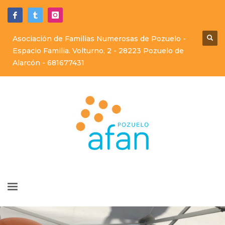
Asociación de Familias Numerosas de Pozuelo -
Espacio Familia. Volturno, 2 - 28223 Pozuelo de
Alarcón -
681677431