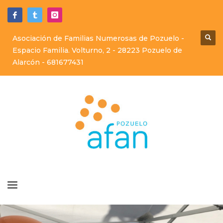
Asociación de Familias Numerosas de Pozuelo -
Espacio Familia. Volturno, 2 - 28223 Pozuelo de
Alarcón -
681677431