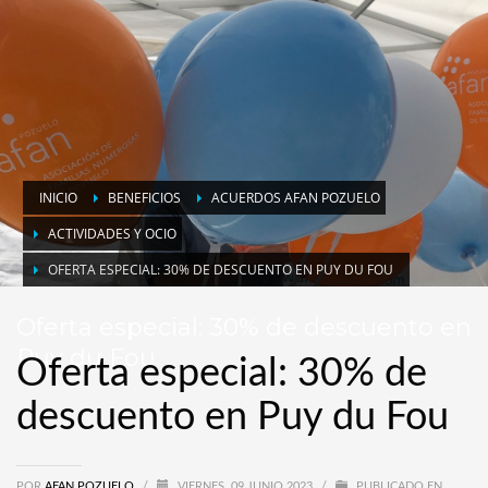
INICIO
BENEFICIOS
ACUERDOS AFAN POZUELO
ACTIVIDADES Y OCIO
OFERTA ESPECIAL: 30% DE DESCUENTO EN PUY DU FOU
Oferta especial: 30% de descuento en
Puy du Fou
Oferta especial: 30% de
descuento en Puy du Fou
POR
AFAN POZUELO
/
VIERNES, 09 JUNIO 2023
/
PUBLICADO EN