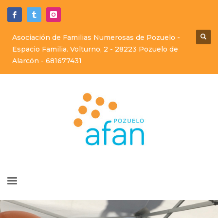
Asociación de Familias Numerosas de Pozuelo -
Espacio Familia. Volturno, 2 - 28223 Pozuelo de
Alarcón -
681677431