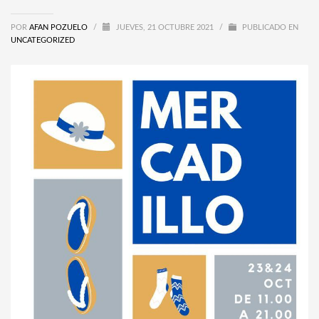
POR
AFAN POZUELO
/
JUEVES, 21 OCTUBRE 2021
/
PUBLICADO EN
UNCATEGORIZED