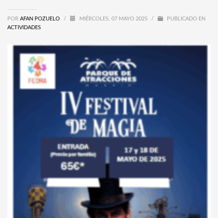
POR
AFAN POZUELO
/
MIÉRCOLES, 07 MAYO 2025
/
PUBLICADO EN
ACTIVIDADES