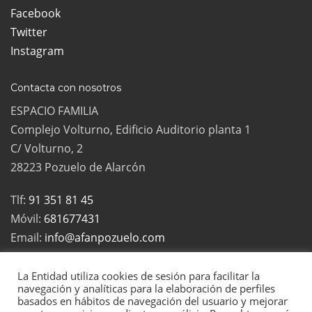
Facebook
Twitter
Instagram
Contacta con nosotros
ESPACIO FAMILIA
Complejo Volturno, Edificio Auditorio planta 1
C/ Volturno, 2
28223 Pozuelo de Alarcón
Tlf:
91 351 81 45
Móvil:
681677431
Email:
info@afanpozuelo.com
La Entidad utiliza cookies de sesión para facilitar la
navegación y analíticas para la elaboración de perfiles
basados en hábitos de navegación del usuario y mejorar
2022 Todos los derechos reservados | La Asociación de Familias