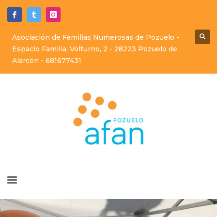
Asociación de Familias Numerosas de Pozuelo -
Espacio Familia. Volturno, 2 - 28223 Pozuelo de
Alarcón -
681677431