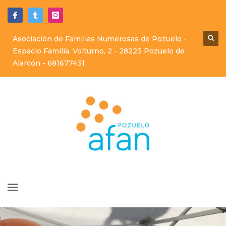
Asociación de Familias Numerosas de Pozuelo -
Espacio Familia. Volturno, 2 - 28223 Pozuelo de
Alarcón -
681677431