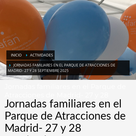
INICIO
ACTIVIDADES
JORNADAS FAMILIARES EN EL PARQUE DE ATRACCIONES DE
MADRID- 27 Y 28 SEPTIEMBRE 2025
Jornadas familiares en el Parque de
Atracciones de Madrid- 27 y 28
Jornadas familiares en el
Septiembre 2025
Parque de Atracciones de
Madrid- 27 y 28