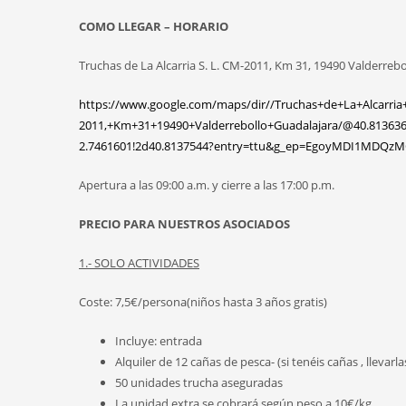
COMO LLEGAR – HORARIO
Truchas de La Alcarria S. L. CM-2011, Km 31, 19490 Valderrebo
https://www.google.com/maps/dir//Truchas+de+La+Alcarria
2011,+Km+31+19490+Valderrebollo+Guadalajara/@40.813636
2.7461601!2d40.8137544?entry=ttu&g_ep=EgoyMDI1MD
Apertura a las 09:00 a.m. y cierre a las 17:00 p.m.
PRECIO PARA NUESTROS ASOCIADOS
1.- SOLO ACTIVIDADES
Coste: 7,5€/persona(niños hasta 3 años gratis)
Incluye: entrada
Alquiler de 12 cañas de pesca- (si tenéis cañas , llevarla
50 unidades trucha aseguradas
La unidad extra se cobrará según peso a 10€/kg