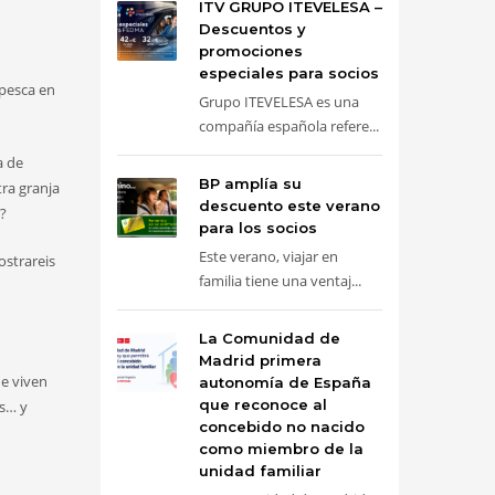
ITV GRUPO ITEVELESA –
Descuentos y
promociones
especiales para socios
pesca en
Grupo ITEVELESA es una
compañía española refere...
a de
BP amplía su
tra granja
descuento este verano
s?
para los socios
Este verano, viajar en
strareis
familia tiene una ventaj...
La Comunidad de
Madrid primera
e viven
autonomía de España
que reconoce al
es… y
concebido no nacido
como miembro de la
unidad familiar