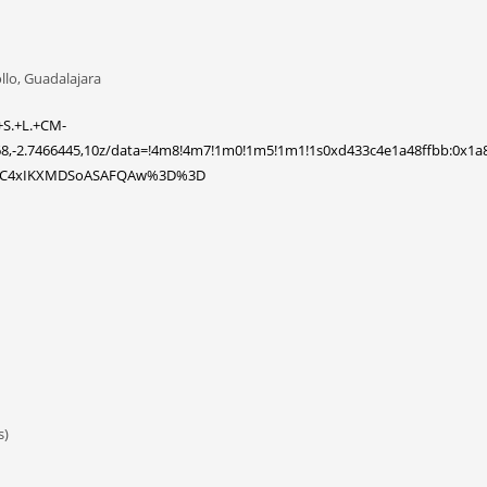
llo, Guadalajara
+S.+L.+CM-
8,-2.7466445,10z/data=!4m8!4m7!1m0!1m5!1m1!1s0xd433c4e1a48ffbb:0x1a
QzMC4xIKXMDSoASAFQAw%3D%3D
s)