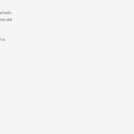
partado
ntes del
rva.