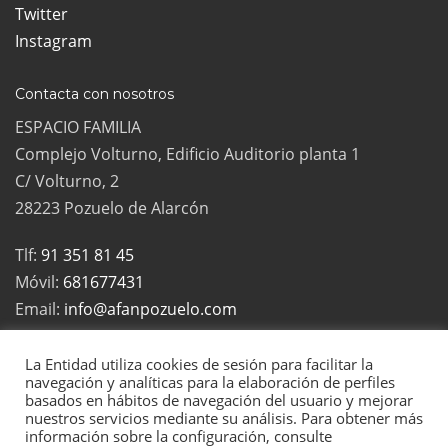
Twitter
Instagram
Contacta con nosotros
ESPACIO FAMILIA
Complejo Volturno, Edificio Auditorio planta 1
C/ Volturno, 2
28223 Pozuelo de Alarcón
Tlf:
91 351 81 45
Móvil:
681677431
Email:
info@afanpozuelo.com
La Entidad utiliza cookies de sesión para facilitar la
navegación y analíticas para la elaboración de perfiles
basados en hábitos de navegación del usuario y mejorar
2022 Todos los derechos reservados | La Asociación de Familias
nuestros servicios mediante su análisis. Para obtener más
Numerosas de Pozuelo es una asociación sin ánimo de lucro, inscrita
información sobre la configuración, consulte
en el registro de Asociaciones de la Comunidad de Madrid con