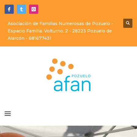
Asociación de Familias Numerosas de Pozuelo -
Espacio Familia. Volturno, 2 - 28223 Pozuelo de
Alarcón -
681677431