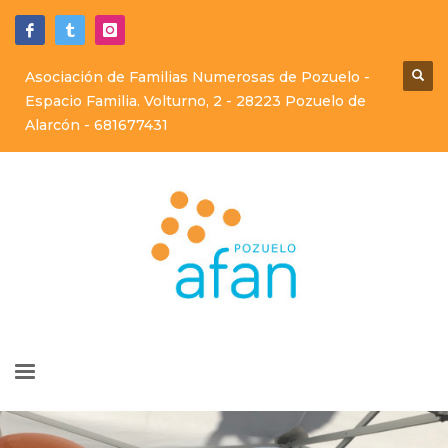
Asociación de Familias Numerosas de Pozuelo -
Espacio Familia. Volturno, 2 - 28223 Pozuelo de
Alarcón -
681677431