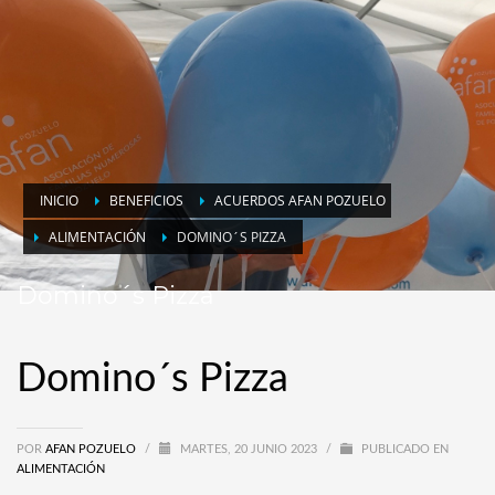
INICIO
BENEFICIOS
ACUERDOS AFAN POZUELO
ALIMENTACIÓN
DOMINO´S PIZZA
Domino´s Pizza
Domino´s Pizza
POR
AFAN POZUELO
/
MARTES, 20 JUNIO 2023
/
PUBLICADO EN
ALIMENTACIÓN