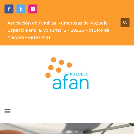
Asociación de Familias Numerosas de Pozuelo -
Espacio Familia. Volturno, 2 - 28223 Pozuelo de
Alarcón -
681677431