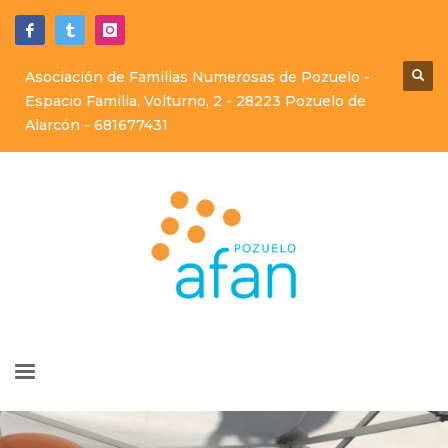
Asociación de Familias Numerosas de Pozuelo -
Espacio Familia. Volturno, 2 - 28223 Pozuelo de
Alarcón -
681677431