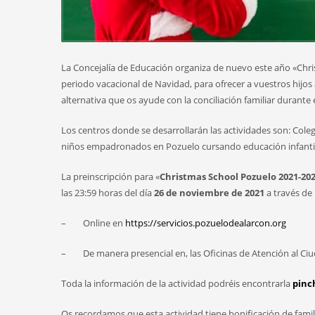
La Concejalía de Educación organiza de nuevo este año «Chri
periodo vacacional de Navidad, para ofrecer a vuestros hijos a
alternativa que os ayude con la conciliación familiar durante 
Los centros donde se desarrollarán las actividades son: Coleg
niños empadronados en Pozuelo cursando educación infantil y
La preinscripción para «
Christmas School Pozuelo 2021-202
las 23:59 horas del día
26 de noviembre de 2021
a través de
– Online en
https://servicios.pozuelodealarcon.org
– De manera presencial en, las Oficinas de Atención al Ciu
Toda la información de la actividad podréis encontrarla
pinc
Os recordamos que esta actividad tiene bonificación de fami