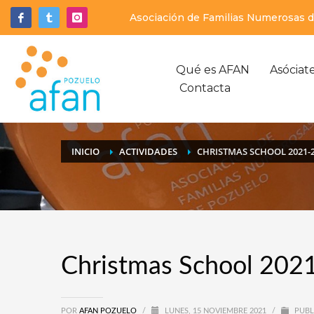
Asociación de Familias Numerosas de
Qué es AFAN
Asóciat
Contacta
INICIO
ACTIVIDADES
CHRISTMAS SCHOOL 2021-
Christmas School 202
POR
AFAN POZUELO
/
LUNES, 15 NOVIEMBRE 2021
/
PUBL