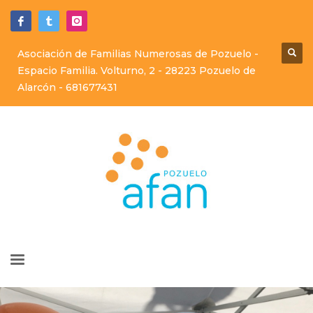
Asociación de Familias Numerosas de Pozuelo -
Espacio Familia. Volturno, 2 - 28223 Pozuelo de
Alarcón -
681677431