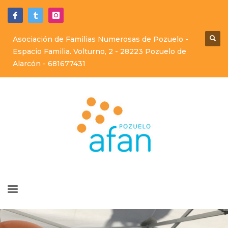
Asociación de Familias Numerosas de Pozuelo -
Espacio Familia. Volturno, 2 - 28223 Pozuelo de
Alarcón -
681677431