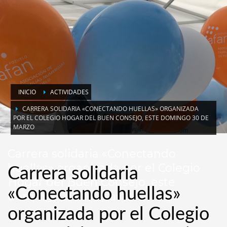
INICIO
ACTIVIDADES
CARRERA SOLIDARIA «CONECTANDO HUELLAS» ORGANIZADA
POR EL COLEGIO HOGAR DEL BUEN CONSEJO, ESTE DOMINGO 30 DE
MARZO
Carrera solidaria «Conectando
huellas» organizada por el Colegio
Carrera solidaria
Hogar del Buen Consejo, este
«Conectando huellas»
domingo 30 de marzo
organizada por el Colegio