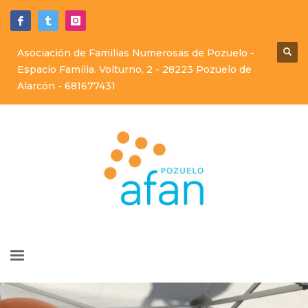
Asociación de Familias Numerosas de Pozuelo -
Espacio Familia. Volturno, 2 - 28223 Pozuelo de
Alarcón -
681677431